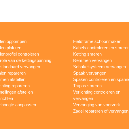
den oppompen
Fietsframe schoonmaken
en plakken
Kabels controleren en smere
enprofiel controleren
Ketting smeren
role van de kettingspanning
Remmen vervangen
sstandaard vervangen
Schakelsysteem vervangen
len repareren
Spaak vervangen
en afstellen
Spaken controleren en spann
ichting repareren
Trapas smeren
nellingen afstellen
Verlichting controleren en
 richten
vervangen
lhoogte aanpassen
Vervanging van voorvork
Zadel repareren of vervangen