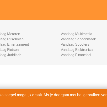
aag Motoren
Vandaag Multimedia
aag Rijscholen
Vandaag Schoonmaak
aag Entertainment
Vandaag Scooters
aag Fietsen
Vandaag Elektronica
aag Juridisch
Vandaag Financieel
 soepel mogelijk draait. Als je doorgaat met het gebruiken van