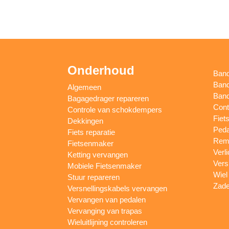
Onderhoud
Ban
Band
Algemeen
Band
Bagagedrager repareren
Cont
Controle van schokdempers
Fiet
Dekkingen
Peda
Fiets reparatie
Remm
Fietsenmaker
Verl
Ketting vervangen
Vers
Mobiele Fietsenmaker
Wiel
Stuur repareren
Zade
Versnellingskabels vervangen
Vervangen van pedalen
Vervanging van trapas
Wieluitlijning controleren