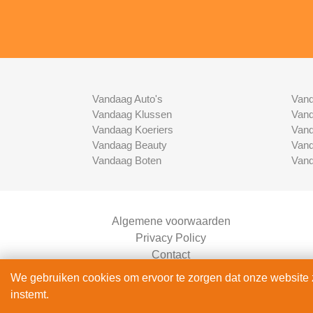
Vandaag Auto's
Vand
Vandaag Klussen
Vand
Vandaag Koeriers
Vand
Vandaag Beauty
Vand
Vandaag Boten
Vand
Algemene voorwaarden
Privacy Policy
Contact
Bedrijven Inlog
We gebruiken cookies om ervoor te zorgen dat onze website zo
instemt.