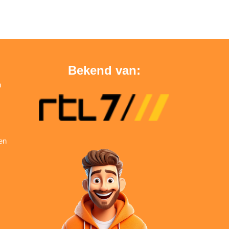
Bekend van:
n
en