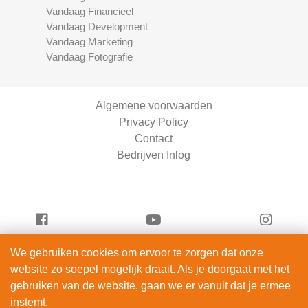
Vandaag Financieel
Vandaag Development
Vandaag Marketing
Vandaag Fotografie
Algemene voorwaarden
Privacy Policy
Contact
Bedrijven Inlog
We gebruiken cookies om ervoor te zorgen dat onze
Vandaag Fietsen is onderdeel van
website zo soepel mogelijk draait. Als je doorgaat met het
ServiceRight B.V. | KVK 90914872
gebruiken van de website, gaan we er vanuit dat je ermee
© 2012 – 2026
instemt.