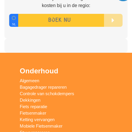
kosten bij u in de regio:
Onderhoud
Algemeen
Bagagedrager repareren
Controle van schokdempers
Dekkingen
Fiets reparatie
Fietsenmaker
Ketting vervangen
Mobiele Fietsenmaker