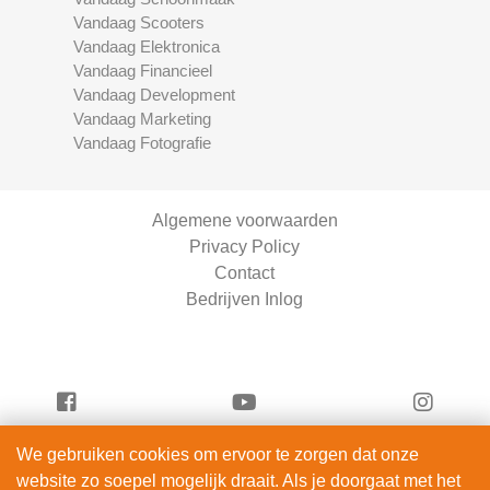
Vandaag Scooters
Vandaag Elektronica
Vandaag Financieel
Vandaag Development
Vandaag Marketing
Vandaag Fotografie
Algemene voorwaarden
Privacy Policy
Contact
Bedrijven Inlog
We gebruiken cookies om ervoor te zorgen dat onze
Vandaag Fietsen is onderdeel van
website zo soepel mogelijk draait. Als je doorgaat met het