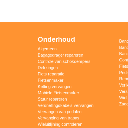
Onderhoud
Ban
Band
Algemeen
Band
Bagagedrager repareren
Cont
Controle van schokdempers
Fiet
Dekkingen
Peda
Fiets reparatie
Remm
Fietsenmaker
Verl
Ketting vervangen
Vers
Mobiele Fietsenmaker
Wiel
Stuur repareren
Zade
Versnellingskabels vervangen
Vervangen van pedalen
Vervanging van trapas
Wieluitlijning controleren