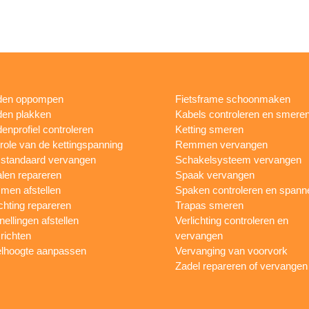
den oppompen
Fietsframe schoonmaken
en plakken
Kabels controleren en smere
enprofiel controleren
Ketting smeren
role van de kettingspanning
Remmen vervangen
sstandaard vervangen
Schakelsysteem vervangen
len repareren
Spaak vervangen
en afstellen
Spaken controleren en spann
ichting repareren
Trapas smeren
nellingen afstellen
Verlichting controleren en
 richten
vervangen
lhoogte aanpassen
Vervanging van voorvork
Zadel repareren of vervangen