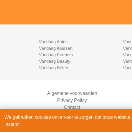
Vandaag Auto's
Vand
Vandaag Klussen
Vand
Vandaag Koeriers
Vand
Vandaag Beauty
Vand
Vandaag Boten
Vand
Algemene voorwaarden
Privacy Policy
Contact
Bedrijven Inlog
We gebruiken cookies om ervoor te zorgen dat onze website zo
instemt.