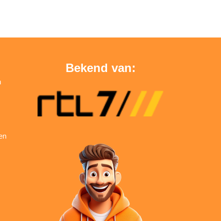
Bekend van:
n
en