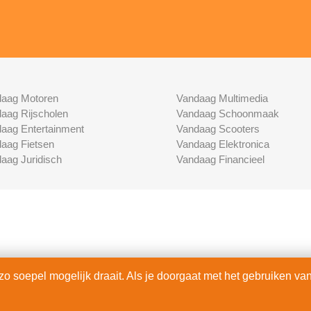
aag Motoren
Vandaag Multimedia
aag Rijscholen
Vandaag Schoonmaak
aag Entertainment
Vandaag Scooters
aag Fietsen
Vandaag Elektronica
aag Juridisch
Vandaag Financieel
 soepel mogelijk draait. Als je doorgaat met het gebruiken van