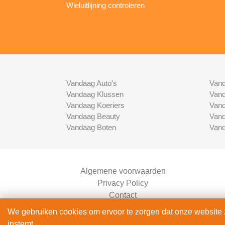
Wieluitlijning controleren
Vandaag Auto's
Vand
Vandaag Klussen
Vand
Vandaag Koeriers
Vand
Vandaag Beauty
Vand
Vandaag Boten
Vand
Algemene voorwaarden
Privacy Policy
Contact
Bedrijven Inlog
We gebruiken cookies om ervoor te zorgen dat onze website zo
instemt.