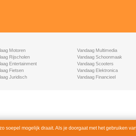
aag Motoren
Vandaag Multimedia
aag Rijscholen
Vandaag Schoonmaak
aag Entertainment
Vandaag Scooters
aag Fietsen
Vandaag Elektronica
aag Juridisch
Vandaag Financieel
 soepel mogelijk draait. Als je doorgaat met het gebruiken van