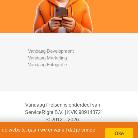
Vandaag Development
Vandaag Marketing
Vandaag Fotografie
Vandaag Fietsen is onderdeel van
ServiceRight B.V. | KVK 90914872
© 2012 – 2026
alle rechten voorbehouden.
 de website, gaan we er vanuit dat je ermee
Oke