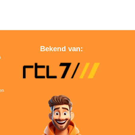
Bekend van:
n
en