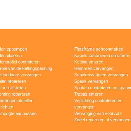
den oppompen
Fietsframe schoonmaken
en plakken
Kabels controleren en smere
enprofiel controleren
Ketting smeren
role van de kettingspanning
Remmen vervangen
sstandaard vervangen
Schakelsysteem vervangen
len repareren
Spaak vervangen
en afstellen
Spaken controleren en spann
ichting repareren
Trapas smeren
nellingen afstellen
Verlichting controleren en
 richten
vervangen
lhoogte aanpassen
Vervanging van voorvork
Zadel repareren of vervangen