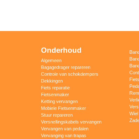
Onderhoud
Ban
Band
Algemeen
Band
Bagagedrager repareren
Cont
Controle van schokdempers
Fiet
Dekkingen
Peda
Fiets reparatie
Remm
Fietsenmaker
Verl
Ketting vervangen
Vers
Mobiele Fietsenmaker
Wiel
Stuur repareren
Zade
Versnellingskabels vervangen
Vervangen van pedalen
Vervanging van trapas