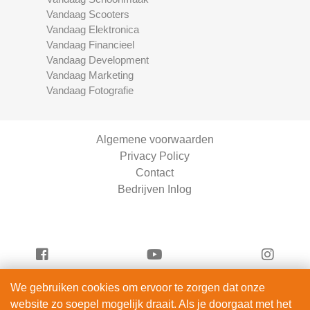
Vandaag Scooters
Vandaag Elektronica
Vandaag Financieel
Vandaag Development
Vandaag Marketing
Vandaag Fotografie
Algemene voorwaarden
Privacy Policy
Contact
Bedrijven Inlog
We gebruiken cookies om ervoor te zorgen dat onze
Vandaag Fietsen is onderdeel van
website zo soepel mogelijk draait. Als je doorgaat met het