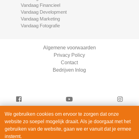
Vandaag Financieel
Vandaag Development
Vandaag Marketing
Vandaag Fotografie
Algemene voorwaarden
Privacy Policy
Contact
Bedrijven Inlog
We gebruiken cookies om ervoor te zorgen dat onze
Vandaag Fietsen is onderdeel van
website zo soepel mogelijk draait. Als je doorgaat met het
ServiceRight B.V. | KVK 90914872
gebruiken van de website, gaan we er vanuit dat je ermee
© 2012 – 2026
instemt.