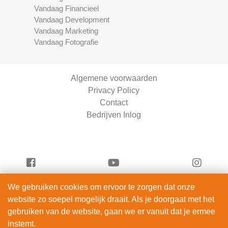
Vandaag Financieel
Vandaag Development
Vandaag Marketing
Vandaag Fotografie
Algemene voorwaarden
Privacy Policy
Contact
Bedrijven Inlog
We gebruiken cookies om ervoor te zorgen dat onze
Vandaag Fietsen is onderdeel van
website zo soepel mogelijk draait. Als je doorgaat met het
ServiceRight B.V. | KVK 90914872
gebruiken van de website, gaan we er vanuit dat je ermee
© 2012 – 2026
instemt.