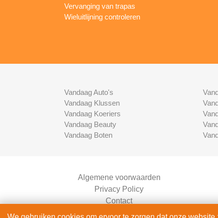
Vervanging van trapas
Wieluitlijning controleren
Vandaag Auto's
Vand
Vandaag Klussen
Vand
Vandaag Koeriers
Vand
Vandaag Beauty
Vand
Vandaag Boten
Vand
Algemene voorwaarden
Privacy Policy
Contact
Bedrijven Inlog
We gebruiken cookies om ervoor te zorgen dat onze website zo