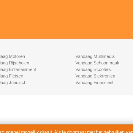
aag Motoren
Vandaag Multimedia
aag Rijscholen
Vandaag Schoonmaak
aag Entertainment
Vandaag Scooters
aag Fietsen
Vandaag Elektronica
aag Juridisch
Vandaag Financieel
 soepel mogelijk draait. Als je doorgaat met het gebruiken van