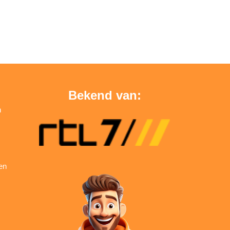
Bekend van:
n
en