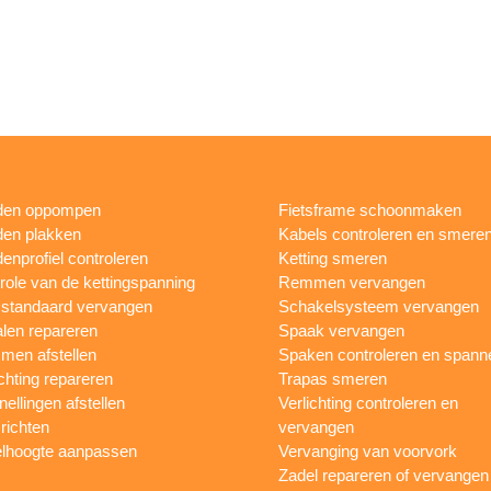
den oppompen
Fietsframe schoonmaken
en plakken
Kabels controleren en smere
enprofiel controleren
Ketting smeren
role van de kettingspanning
Remmen vervangen
sstandaard vervangen
Schakelsysteem vervangen
len repareren
Spaak vervangen
en afstellen
Spaken controleren en spann
ichting repareren
Trapas smeren
nellingen afstellen
Verlichting controleren en
 richten
vervangen
lhoogte aanpassen
Vervanging van voorvork
Zadel repareren of vervangen