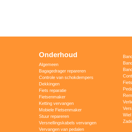
Onderhoud
Ban
Band
Algemeen
Band
Bagagedrager repareren
Cont
Controle van schokdempers
Fiet
Dekkingen
Peda
Fiets reparatie
Remm
Fietsenmaker
Verl
Ketting vervangen
Vers
Mobiele Fietsenmaker
Wiel
Stuur repareren
Zade
Versnellingskabels vervangen
Vervangen van pedalen