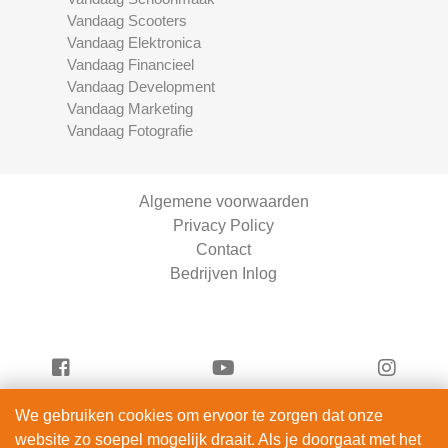
Vandaag Scooters
Vandaag Elektronica
Vandaag Financieel
Vandaag Development
Vandaag Marketing
Vandaag Fotografie
Algemene voorwaarden
Privacy Policy
Contact
Bedrijven Inlog
We gebruiken cookies om ervoor te zorgen dat onze
Vandaag Fietsen is onderdeel van
website zo soepel mogelijk draait. Als je doorgaat met het