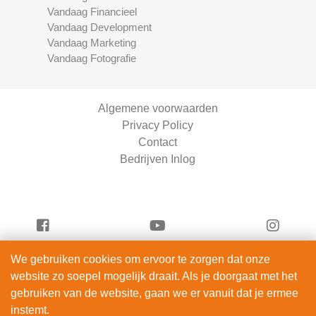
Vandaag Financieel
Vandaag Development
Vandaag Marketing
Vandaag Fotografie
Algemene voorwaarden
Privacy Policy
Contact
Bedrijven Inlog
We gebruiken cookies om ervoor te zorgen dat onze
Vandaag Fietsen is onderdeel van
website zo soepel mogelijk draait. Als je doorgaat met het
ServiceRight B.V. | KVK 90914872
gebruiken van de website, gaan we er vanuit dat je ermee
© 2012 – 2026
instemt.