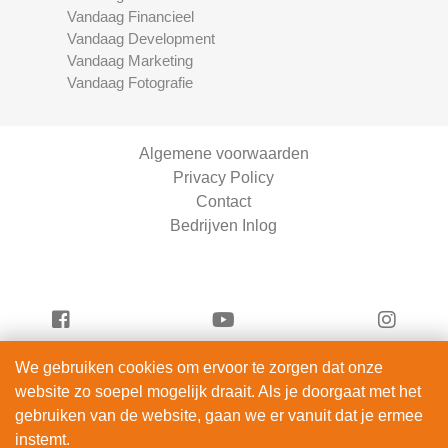
Vandaag Financieel
Vandaag Development
Vandaag Marketing
Vandaag Fotografie
Algemene voorwaarden
Privacy Policy
Contact
Bedrijven Inlog
We gebruiken cookies om ervoor te zorgen dat onze
Vandaag Fietsen is onderdeel van
website zo soepel mogelijk draait. Als je doorgaat met het
ServiceRight B.V. | KVK 90914872
gebruiken van de website, gaan we er vanuit dat je ermee
© 2012 – 2026
instemt.