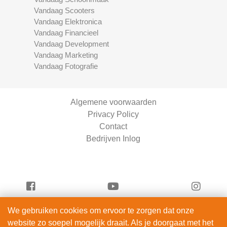
Vandaag Scooters
Vandaag Elektronica
Vandaag Financieel
Vandaag Development
Vandaag Marketing
Vandaag Fotografie
Algemene voorwaarden
Privacy Policy
Contact
Bedrijven Inlog
We gebruiken cookies om ervoor te zorgen dat onze
Vandaag Fietsen is onderdeel van
website zo soepel mogelijk draait. Als je doorgaat met het