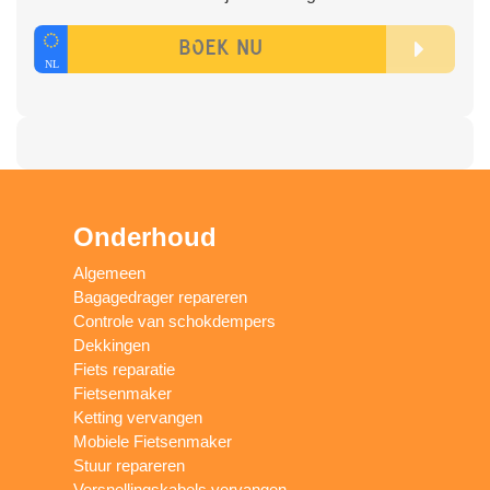
Onderhoud
Algemeen
Bagagedrager repareren
Controle van schokdempers
Dekkingen
Fiets reparatie
Fietsenmaker
Ketting vervangen
Mobiele Fietsenmaker
Stuur repareren
Versnellingskabels vervangen