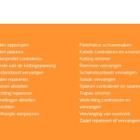
den oppompen
Fietsframe schoonmaken
en plakken
Kabels controleren en smere
enprofiel controleren
Ketting smeren
role van de kettingspanning
Remmen vervangen
sstandaard vervangen
Schakelsysteem vervangen
len repareren
Spaak vervangen
en afstellen
Spaken controleren en spann
ichting repareren
Trapas smeren
nellingen afstellen
Verlichting controleren en
 richten
vervangen
lhoogte aanpassen
Vervanging van voorvork
Zadel repareren of vervangen