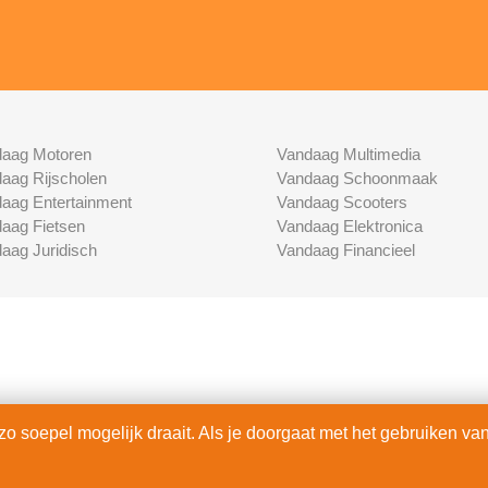
aag Motoren
Vandaag Multimedia
aag Rijscholen
Vandaag Schoonmaak
aag Entertainment
Vandaag Scooters
aag Fietsen
Vandaag Elektronica
aag Juridisch
Vandaag Financieel
 soepel mogelijk draait. Als je doorgaat met het gebruiken van