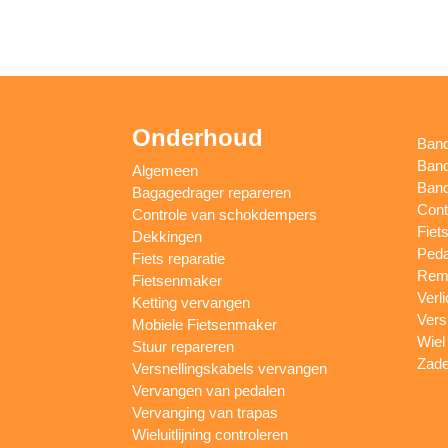
Onderhoud
Ban
Band
Algemeen
Band
Bagagedrager repareren
Cont
Controle van schokdempers
Fiet
Dekkingen
Peda
Fiets reparatie
Remm
Fietsenmaker
Verl
Ketting vervangen
Vers
Mobiele Fietsenmaker
Wiel
Stuur repareren
Zade
Versnellingskabels vervangen
Vervangen van pedalen
Vervanging van trapas
Wieluitlijning controleren