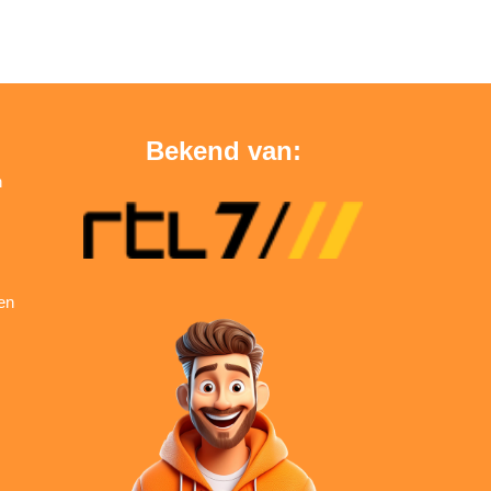
Bekend van:
n
en