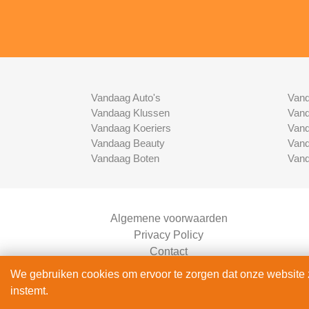
Vandaag Auto's
Vand
Vandaag Klussen
Vand
Vandaag Koeriers
Vand
Vandaag Beauty
Vand
Vandaag Boten
Vand
Algemene voorwaarden
Privacy Policy
Contact
Bedrijven Inlog
We gebruiken cookies om ervoor te zorgen dat onze website zo
instemt.