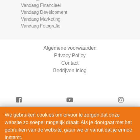
Vandaag Financieel
Vandaag Development
Vandaag Marketing
Vandaag Fotografie
Algemene voorwaarden
Privacy Policy
Contact
Bedrijven Inlog
We gebruiken cookies om ervoor te zorgen dat onze
Vandaag Fietsen is onderdeel van
website zo soepel mogelijk draait. Als je doorgaat met het
ServiceRight B.V. | KVK 90914872
gebruiken van de website, gaan we er vanuit dat je ermee
© 2012 – 2026
instemt.