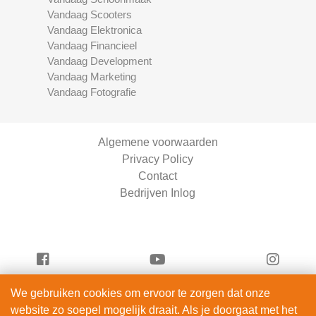
Vandaag Scooters
Vandaag Elektronica
Vandaag Financieel
Vandaag Development
Vandaag Marketing
Vandaag Fotografie
Algemene voorwaarden
Privacy Policy
Contact
Bedrijven Inlog
We gebruiken cookies om ervoor te zorgen dat onze
Vandaag Fietsen is onderdeel van
website zo soepel mogelijk draait. Als je doorgaat met het