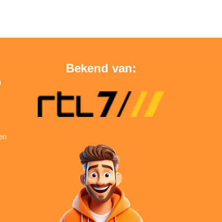
Bekend van:
n
en