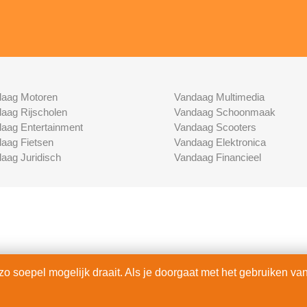
aag Motoren
Vandaag Multimedia
aag Rijscholen
Vandaag Schoonmaak
aag Entertainment
Vandaag Scooters
aag Fietsen
Vandaag Elektronica
aag Juridisch
Vandaag Financieel
 soepel mogelijk draait. Als je doorgaat met het gebruiken van