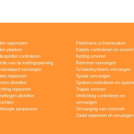
den oppompen
Fietsframe schoonmaken
en plakken
Kabels controleren en smere
enprofiel controleren
Ketting smeren
role van de kettingspanning
Remmen vervangen
sstandaard vervangen
Schakelsysteem vervangen
len repareren
Spaak vervangen
en afstellen
Spaken controleren en spann
ichting repareren
Trapas smeren
nellingen afstellen
Verlichting controleren en
 richten
vervangen
lhoogte aanpassen
Vervanging van voorvork
Zadel repareren of vervangen