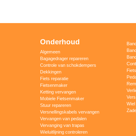
Onderhoud
Ban
Band
Algemeen
Band
Bagagedrager repareren
Cont
Controle van schokdempers
Fiet
Dekkingen
Peda
Fiets reparatie
Remm
Fietsenmaker
Verl
Ketting vervangen
Vers
Mobiele Fietsenmaker
Wiel
Stuur repareren
Zade
Versnellingskabels vervangen
Vervangen van pedalen
Vervanging van trapas
Wieluitlijning controleren