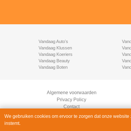
Vandaag Auto's
Vand
Vandaag Klussen
Vand
Vandaag Koeriers
Vand
Vandaag Beauty
Vand
Vandaag Boten
Vand
Algemene voorwaarden
Privacy Policy
Contact
Bedrijven Inlog
We gebruiken cookies om ervoor te zorgen dat onze website zo
instemt.