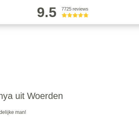
9.5
7725 reviews
hya uit Woerden
delijke man!