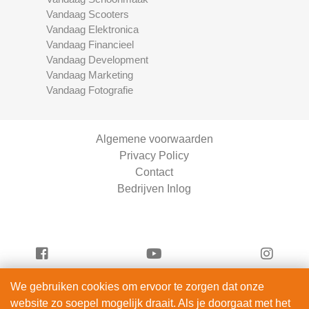
Vandaag Scooters
Vandaag Elektronica
Vandaag Financieel
Vandaag Development
Vandaag Marketing
Vandaag Fotografie
Algemene voorwaarden
Privacy Policy
Contact
Bedrijven Inlog
We gebruiken cookies om ervoor te zorgen dat onze
Vandaag Fietsen is onderdeel van
website zo soepel mogelijk draait. Als je doorgaat met het