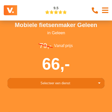
9.5
Mobiele fietsenmaker Geleen
in Geleen
79,-
Vanaf prijs
66,-
Selecteer een dienst