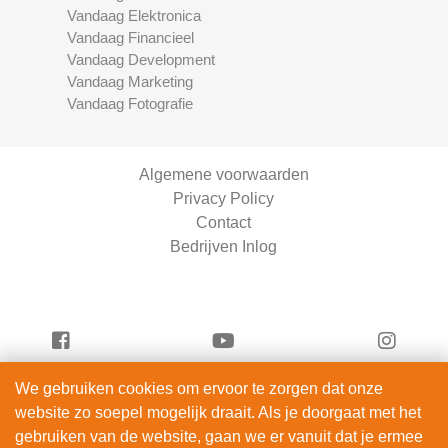
Vandaag Elektronica
Vandaag Financieel
Vandaag Development
Vandaag Marketing
Vandaag Fotografie
Algemene voorwaarden
Privacy Policy
Contact
Bedrijven Inlog
We gebruiken cookies om ervoor te zorgen dat onze
Vandaag Fietsen is onderdeel van
website zo soepel mogelijk draait. Als je doorgaat met het
ServiceRight B.V. | KVK 90914872
gebruiken van de website, gaan we er vanuit dat je ermee