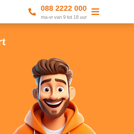
088 2222 000
ma-vr van 9 tot 18 uur
rt