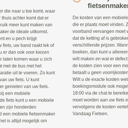
fietsenmake
r die naar u toe komt, waar
De kosten van een mobiele 
r thuis achter komt dat er
die er plaats moet vinden. 
ebruik meer kunt maken van
voorband vervangen moet w
maker de ideale uitkomst.
dat de ketting af is gebrok
nt en u pech krijgt
verschillende prijzen. Wann
fiets, uw band raakt lek of
boeken, dan kunt u alleree
u er dan ook voor kiezen
wilt maken en wat er defect
e laten komen waar u zich
de kosten zien voor een mo
t met de bus met het
betaalt u geen voorrijkosten
ratie uit te voeren. Zo kunt
Wilt u de exacte kosten wet
van uw fiets. U kunt
boekingsmodule ook mogel
er genieten van uw fiets.
18:00 via de chat te berei
 bij een mobiele
moet worden aan uw fiets 
e fiets kunt u een mobiele
vervolgens de kosten verte
sen zijn honderden
Vandaag Fietsen.
jd een mobiele fietsenmaker
het is altijd mogelijk om