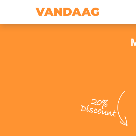
M
20%
Discount