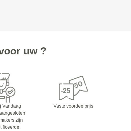
voor uw ?
ij Vandaag
Vaste voordeelprijs
 aangesloten
makers zijn
tificeerde