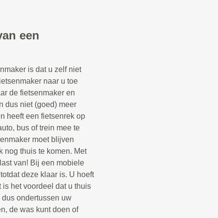
van een
maker is dat u zelf niet
fietsenmaker naar u toe
aar de fietsenmaker en
n dus niet (goed) meer
een heeft een fietsenrek op
uto, bus of trein mee te
senmaker moet blijven
k nog thuis te komen. Met
last van! Bij een mobiele
otdat deze klaar is. U hoeft
 is het voordeel dat u thuis
n dus ondertussen uw
n, de was kunt doen of