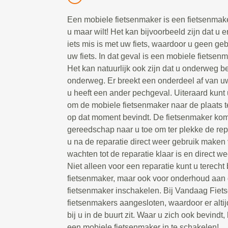
Een mobiele fietsenmaker is een fietsenmake
u maar wilt! Het kan bijvoorbeeld zijn dat u e
iets mis is met uw fiets, waardoor u geen g
uw fiets. In dat geval is een mobiele fietsen
Het kan natuurlijk ook zijn dat u onderweg be
onderweg. Er breekt een onderdeel af van uw 
u heeft een ander pechgeval. Uiteraard kunt 
om de mobiele fietsenmaker naar de plaats t
op dat moment bevindt. De fietsenmaker kom
gereedschap naar u toe om ter plekke de repa
u na de reparatie direct weer gebruik maken 
wachten tot de reparatie klaar is en direct we
Niet alleen voor een reparatie kunt u terecht
fietsenmaker, maar ook voor onderhoud aan d
fietsenmaker inschakelen. Bij Vandaag Fiet
fietsenmakers aangesloten, waardoor er alti
bij u in de buurt zit. Waar u zich ook bevindt, 
een mobiele fietsenmaker in te schakelen!