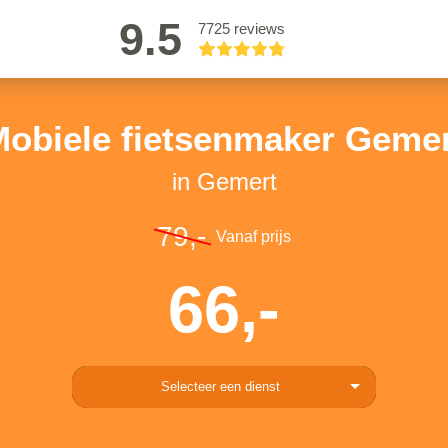
9.5
7725 reviews
obiele fietsenmaker Geme
in Gemert
79,-
Vanaf prijs
66,-
Selecteer een dienst