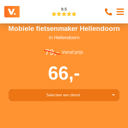
9.5
Mobiele fietsenmaker Hellendoorn
in Hellendoorn
79,-
Vanaf prijs
66,-
Selecteer een dienst