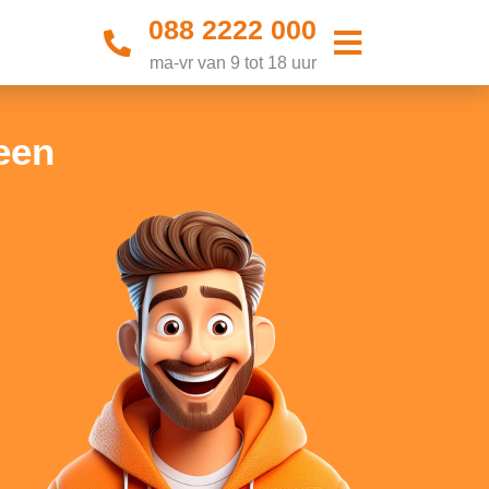
088 2222 000
ma-vr van 9 tot 18 uur
een