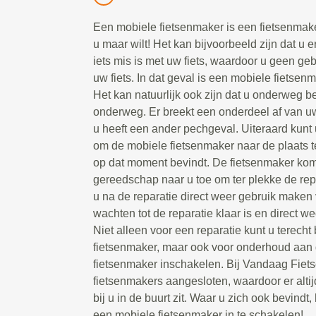
Een mobiele fietsenmaker is een fietsenmake
u maar wilt! Het kan bijvoorbeeld zijn dat u e
iets mis is met uw fiets, waardoor u geen g
uw fiets. In dat geval is een mobiele fietsen
Het kan natuurlijk ook zijn dat u onderweg be
onderweg. Er breekt een onderdeel af van uw 
u heeft een ander pechgeval. Uiteraard kunt 
om de mobiele fietsenmaker naar de plaats t
op dat moment bevindt. De fietsenmaker kom
gereedschap naar u toe om ter plekke de repa
u na de reparatie direct weer gebruik maken 
wachten tot de reparatie klaar is en direct we
Niet alleen voor een reparatie kunt u terecht
fietsenmaker, maar ook voor onderhoud aan d
fietsenmaker inschakelen. Bij Vandaag Fiet
fietsenmakers aangesloten, waardoor er alti
bij u in de buurt zit. Waar u zich ook bevindt, 
een mobiele fietsenmaker in te schakelen!