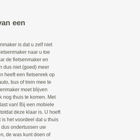
van een
maker is dat u zelf niet
fietsenmaker naar u toe
aar de fietsenmaker en
n dus niet (goed) meer
een heeft een fietsenrek op
uto, bus of trein mee te
senmaker moet blijven
k nog thuis te komen. Met
last van! Bij een mobiele
otdat deze klaar is. U hoeft
 is het voordeel dat u thuis
n dus ondertussen uw
n, de was kunt doen of