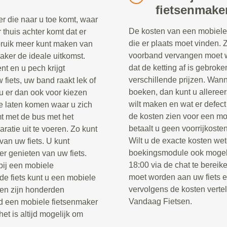
fietsenmake
r die naar u toe komt, waar
De kosten van een mobiele 
r thuis achter komt dat er
die er plaats moet vinden. 
ebruik meer kunt maken van
voorband vervangen moet w
maker de ideale uitkomst.
dat de ketting af is gebrok
nt en u pech krijgt
verschillende prijzen. Wann
fiets, uw band raakt lek of
boeken, dan kunt u alleree
u er dan ook voor kiezen
wilt maken en wat er defect
e laten komen waar u zich
de kosten zien voor een mo
t met de bus met het
betaalt u geen voorrijkosten
ratie uit te voeren. Zo kunt
Wilt u de exacte kosten wet
van uw fiets. U kunt
boekingsmodule ook mogel
er genieten van uw fiets.
18:00 via de chat te berei
 bij een mobiele
moet worden aan uw fiets 
e fiets kunt u een mobiele
vervolgens de kosten verte
sen zijn honderden
Vandaag Fietsen.
jd een mobiele fietsenmaker
het is altijd mogelijk om