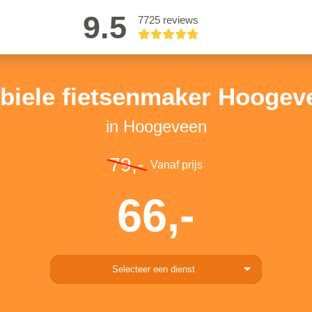
9.5
7725 reviews
biele fietsenmaker Hoogev
in Hoogeveen
79,-
Vanaf prijs
66,-
Selecteer een dienst