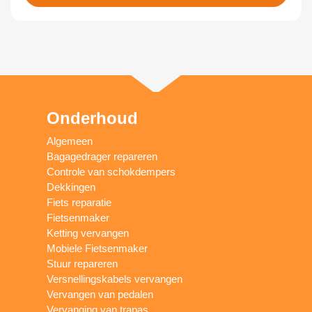
Onderhoud
Algemeen
Bagagedrager repareren
Controle van schokdempers
Dekkingen
Fiets reparatie
Fietsenmaker
Ketting vervangen
Mobiele Fietsenmaker
Stuur repareren
Versnellingskabels vervangen
Vervangen van pedalen
Vervanging van trapas