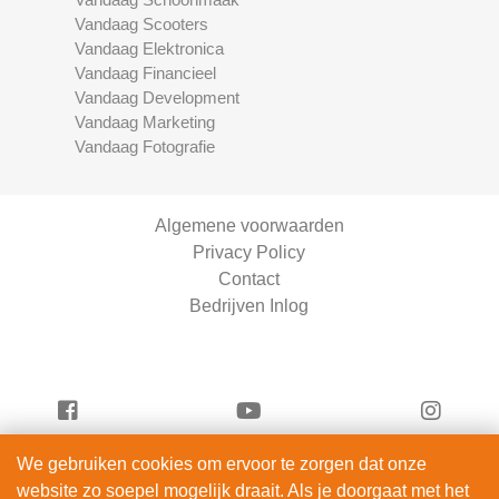
Vandaag Scooters
Vandaag Elektronica
Vandaag Financieel
Vandaag Development
Vandaag Marketing
Vandaag Fotografie
Algemene voorwaarden
Privacy Policy
Contact
Bedrijven Inlog
We gebruiken cookies om ervoor te zorgen dat onze
Vandaag Fietsen is onderdeel van
website zo soepel mogelijk draait. Als je doorgaat met het