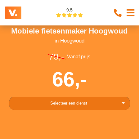
9.5
Mobiele fietsenmaker Hoogwoud
in Hoogwoud
79,-
Vanaf prijs
66,-
Selecteer een dienst