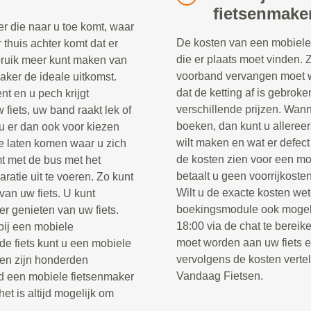
fietsenmake
r die naar u toe komt, waar
De kosten van een mobiele 
r thuis achter komt dat er
die er plaats moet vinden. 
ebruik meer kunt maken van
voorband vervangen moet w
maker de ideale uitkomst.
dat de ketting af is gebrok
nt en u pech krijgt
verschillende prijzen. Wann
fiets, uw band raakt lek of
boeken, dan kunt u alleree
u er dan ook voor kiezen
wilt maken en wat er defect
e laten komen waar u zich
de kosten zien voor een mo
t met de bus met het
betaalt u geen voorrijkosten
ratie uit te voeren. Zo kunt
Wilt u de exacte kosten wet
van uw fiets. U kunt
boekingsmodule ook mogel
er genieten van uw fiets.
18:00 via de chat te berei
 bij een mobiele
moet worden aan uw fiets 
e fiets kunt u een mobiele
vervolgens de kosten verte
sen zijn honderden
Vandaag Fietsen.
jd een mobiele fietsenmaker
het is altijd mogelijk om