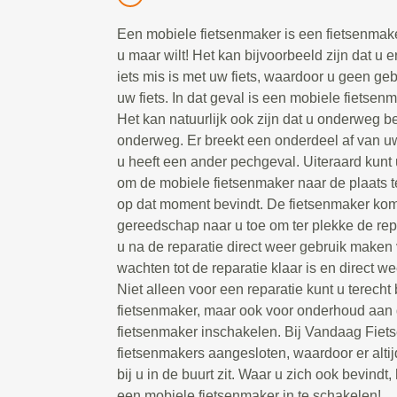
Een mobiele fietsenmaker is een fietsenmake
u maar wilt! Het kan bijvoorbeeld zijn dat u e
iets mis is met uw fiets, waardoor u geen g
uw fiets. In dat geval is een mobiele fietsen
Het kan natuurlijk ook zijn dat u onderweg be
onderweg. Er breekt een onderdeel af van uw 
u heeft een ander pechgeval. Uiteraard kunt 
om de mobiele fietsenmaker naar de plaats t
op dat moment bevindt. De fietsenmaker kom
gereedschap naar u toe om ter plekke de repa
u na de reparatie direct weer gebruik maken 
wachten tot de reparatie klaar is en direct we
Niet alleen voor een reparatie kunt u terecht
fietsenmaker, maar ook voor onderhoud aan d
fietsenmaker inschakelen. Bij Vandaag Fiet
fietsenmakers aangesloten, waardoor er alti
bij u in de buurt zit. Waar u zich ook bevindt, 
een mobiele fietsenmaker in te schakelen!