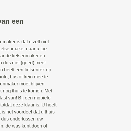
van een
maker is dat u zelf niet
fietsenmaker naar u toe
aar de fietsenmaker en
n dus niet (goed) meer
een heeft een fietsenrek op
uto, bus of trein mee te
senmaker moet blijven
k nog thuis te komen. Met
last van! Bij een mobiele
otdat deze klaar is. U hoeft
 is het voordeel dat u thuis
n dus ondertussen uw
n, de was kunt doen of