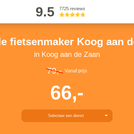
9.5
7725 reviews
le fietsenmaker Koog aan d
in Koog aan de Zaan
79,-
Vanaf prijs
66,-
Selecteer een dienst