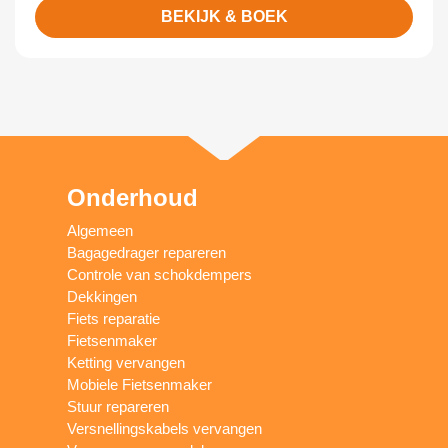
BEKIJK & BOEK
Onderhoud
Algemeen
Bagagedrager repareren
Controle van schokdempers
Dekkingen
Fiets reparatie
Fietsenmaker
Ketting vervangen
Mobiele Fietsenmaker
Stuur repareren
Versnellingskabels vervangen