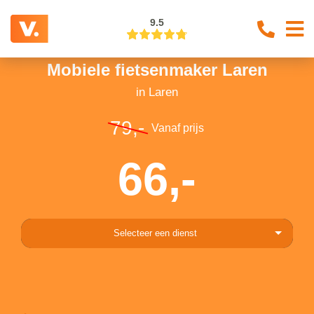
9.5
Mobiele fietsenmaker Laren
in Laren
79,-
Vanaf prijs
66,-
Selecteer een dienst