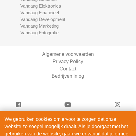
Vandaag Elektronica
Vandaag Financieel
Vandaag Development
Vandaag Marketing
Vandaag Fotografie
Algemene voorwaarden
Privacy Policy
Contact
Bedrijven Inlog
We gebruiken cookies om ervoor te zorgen dat onze
Vandaag Fietsen is onderdeel van
website zo soepel mogelijk draait. Als je doorgaat met het
ServiceRight B.V. | KVK 90914872
gebruiken van de website, gaan we er vanuit dat je ermee