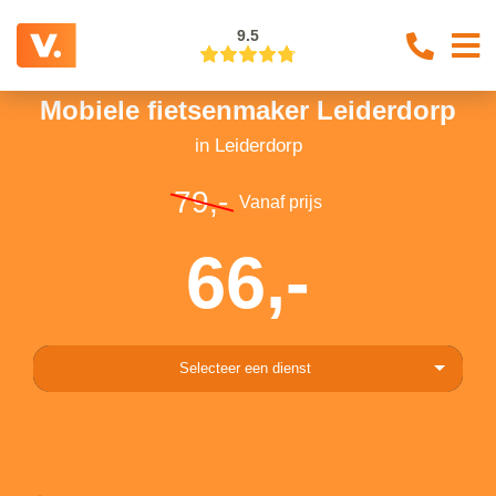
9.5
Mobiele fietsenmaker Leiderdorp
in Leiderdorp
79,-
Vanaf prijs
66,-
Selecteer een dienst