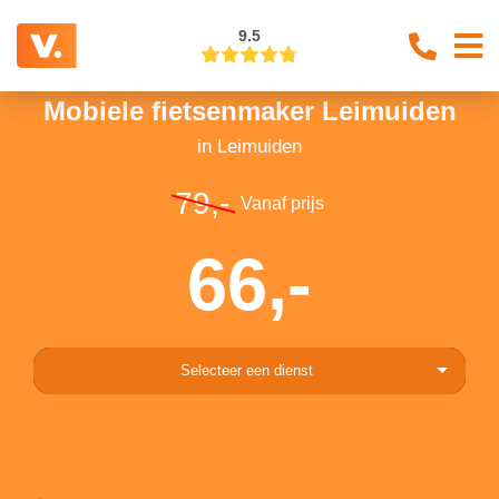
9.5
Mobiele fietsenmaker Leimuiden
in Leimuiden
79,-
Vanaf prijs
66,-
Selecteer een dienst