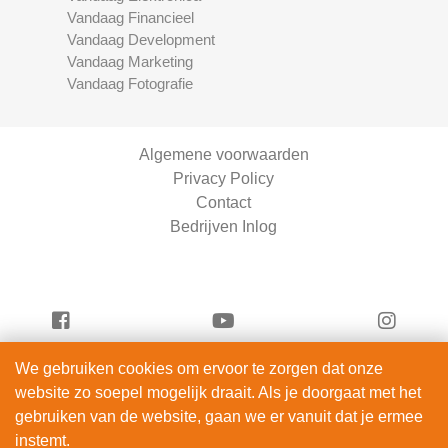
Vandaag Financieel
Vandaag Development
Vandaag Marketing
Vandaag Fotografie
Algemene voorwaarden
Privacy Policy
Contact
Bedrijven Inlog
We gebruiken cookies om ervoor te zorgen dat onze
Vandaag Fietsen is onderdeel van
website zo soepel mogelijk draait. Als je doorgaat met het
ServiceRight B.V. | KVK 90914872
gebruiken van de website, gaan we er vanuit dat je ermee
© 2012 – 2026
instemt.