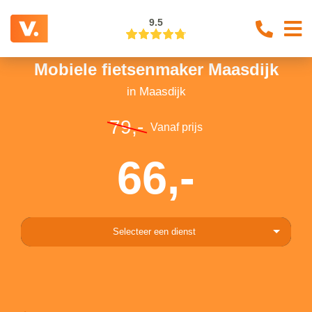
9.5
Mobiele fietsenmaker Maasdijk
in Maasdijk
79,-
Vanaf prijs
66,-
Selecteer een dienst