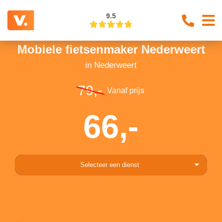
9.5
Mobiele fietsenmaker Nederweert
in Nederweert
79,-
Vanaf prijs
66,-
Selecteer een dienst