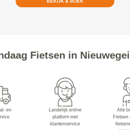
BEKIJK & BOEK
daag Fietsen in Nieuwegei
al- en
Landelijk online
Alle b
rvice
platform met
Fietsen
klantenservice
fietsen