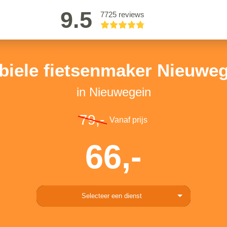
9.5
7725 reviews
biele fietsenmaker Nieuweg
in Nieuwegein
79,-
Vanaf prijs
66,-
Selecteer een dienst