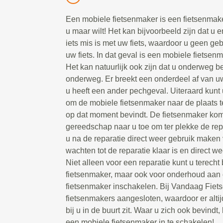
Een mobiele fietsenmaker is een fietsenmake
u maar wilt! Het kan bijvoorbeeld zijn dat u e
iets mis is met uw fiets, waardoor u geen g
uw fiets. In dat geval is een mobiele fietsen
Het kan natuurlijk ook zijn dat u onderweg be
onderweg. Er breekt een onderdeel af van uw 
u heeft een ander pechgeval. Uiteraard kunt 
om de mobiele fietsenmaker naar de plaats t
op dat moment bevindt. De fietsenmaker kom
gereedschap naar u toe om ter plekke de repa
u na de reparatie direct weer gebruik maken 
wachten tot de reparatie klaar is en direct we
Niet alleen voor een reparatie kunt u terecht
fietsenmaker, maar ook voor onderhoud aan d
fietsenmaker inschakelen. Bij Vandaag Fiet
fietsenmakers aangesloten, waardoor er alti
bij u in de buurt zit. Waar u zich ook bevindt, 
een mobiele fietsenmaker in te schakelen!