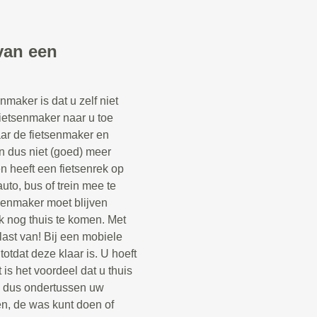
van een
maker is dat u zelf niet
fietsenmaker naar u toe
aar de fietsenmaker en
n dus niet (goed) meer
een heeft een fietsenrek op
uto, bus of trein mee te
senmaker moet blijven
k nog thuis te komen. Met
last van! Bij een mobiele
otdat deze klaar is. U hoeft
 is het voordeel dat u thuis
n dus ondertussen uw
n, de was kunt doen of