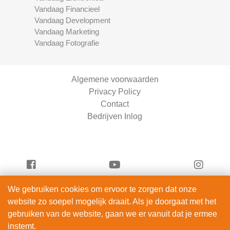
Vandaag Financieel
Vandaag Development
Vandaag Marketing
Vandaag Fotografie
Algemene voorwaarden
Privacy Policy
Contact
Bedrijven Inlog
We gebruiken cookies om ervoor te zorgen dat onze
Vandaag Fietsen is onderdeel van
website zo soepel mogelijk draait. Als je doorgaat met het
ServiceRight B.V. | KVK 90914872
gebruiken van de website, gaan we er vanuit dat je ermee
© 2012 – 2026
instemt.