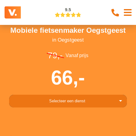
9.5
Mobiele fietsenmaker Oegstgeest
in Oegstgeest
79,-
Vanaf prijs
66,-
Selecteer een dienst