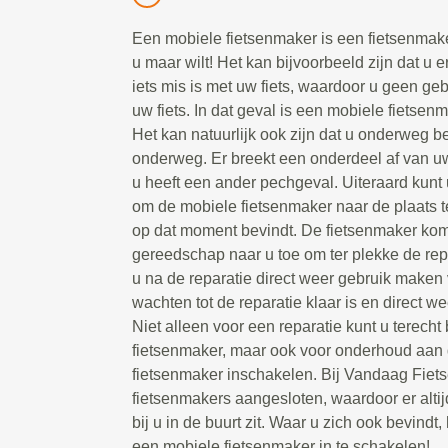
Een mobiele fietsenmaker is een fietsenmake
u maar wilt! Het kan bijvoorbeeld zijn dat u e
iets mis is met uw fiets, waardoor u geen g
uw fiets. In dat geval is een mobiele fietsen
Het kan natuurlijk ook zijn dat u onderweg be
onderweg. Er breekt een onderdeel af van uw 
u heeft een ander pechgeval. Uiteraard kunt 
om de mobiele fietsenmaker naar de plaats t
op dat moment bevindt. De fietsenmaker kom
gereedschap naar u toe om ter plekke de repa
u na de reparatie direct weer gebruik maken 
wachten tot de reparatie klaar is en direct we
Niet alleen voor een reparatie kunt u terecht
fietsenmaker, maar ook voor onderhoud aan d
fietsenmaker inschakelen. Bij Vandaag Fiet
fietsenmakers aangesloten, waardoor er alti
bij u in de buurt zit. Waar u zich ook bevindt, 
een mobiele fietsenmaker in te schakelen!