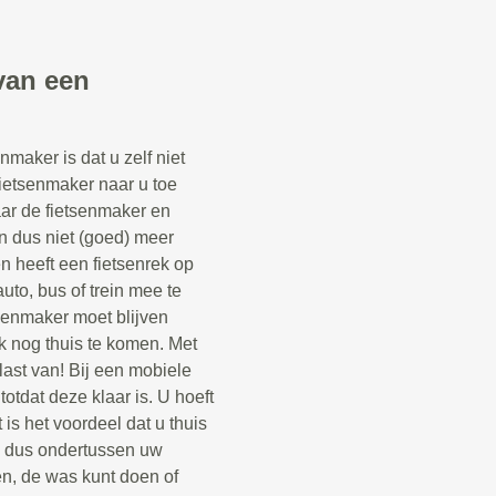
van een
maker is dat u zelf niet
fietsenmaker naar u toe
aar de fietsenmaker en
n dus niet (goed) meer
een heeft een fietsenrek op
uto, bus of trein mee te
senmaker moet blijven
k nog thuis te komen. Met
last van! Bij een mobiele
otdat deze klaar is. U hoeft
 is het voordeel dat u thuis
n dus ondertussen uw
n, de was kunt doen of