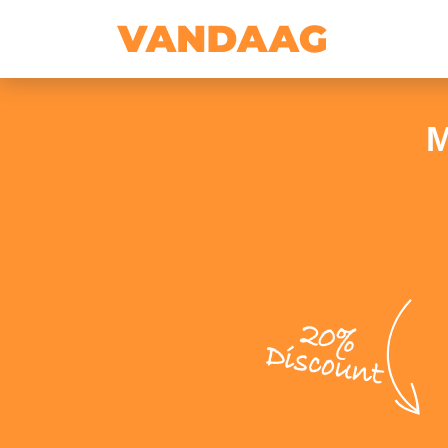
M
20%
Discount