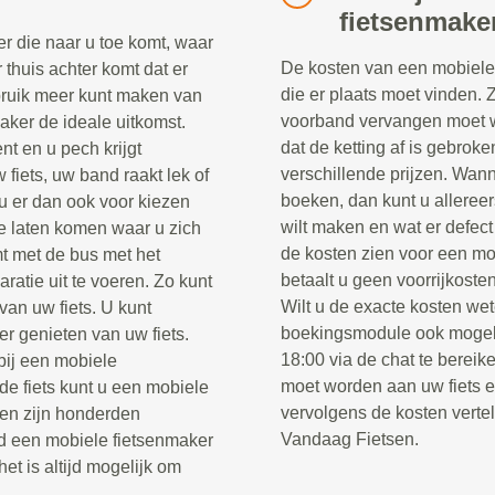
fietsenmake
r die naar u toe komt, waar
De kosten van een mobiele 
r thuis achter komt dat er
die er plaats moet vinden. 
ebruik meer kunt maken van
voorband vervangen moet w
maker de ideale uitkomst.
dat de ketting af is gebrok
nt en u pech krijgt
verschillende prijzen. Wann
fiets, uw band raakt lek of
boeken, dan kunt u alleree
u er dan ook voor kiezen
wilt maken en wat er defect
e laten komen waar u zich
de kosten zien voor een mo
t met de bus met het
betaalt u geen voorrijkosten
ratie uit te voeren. Zo kunt
Wilt u de exacte kosten wet
van uw fiets. U kunt
boekingsmodule ook mogel
er genieten van uw fiets.
18:00 via de chat te berei
 bij een mobiele
moet worden aan uw fiets 
e fiets kunt u een mobiele
vervolgens de kosten verte
sen zijn honderden
Vandaag Fietsen.
jd een mobiele fietsenmaker
het is altijd mogelijk om