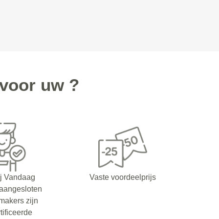
voor uw ?
ij Vandaag
Vaste voordeelprijs
 aangesloten
makers zijn
tificeerde