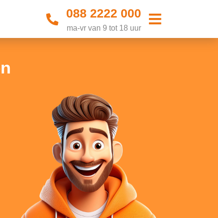
088 2222 000
ma-vr van 9 tot 18 uur
en