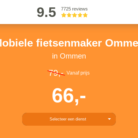
9.5
7725 reviews
obiele fietsenmaker Omm
in Ommen
79,-
Vanaf prijs
66,-
Selecteer een dienst