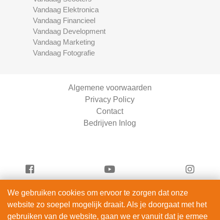
Vandaag Elektronica
Vandaag Financieel
Vandaag Development
Vandaag Marketing
Vandaag Fotografie
Algemene voorwaarden
Privacy Policy
Contact
Bedrijven Inlog
We gebruiken cookies om ervoor te zorgen dat onze
Vandaag Fietsen is onderdeel van
website zo soepel mogelijk draait. Als je doorgaat met het
ServiceRight B.V. | KVK 90914872
gebruiken van de website, gaan we er vanuit dat je ermee