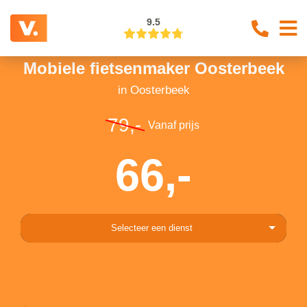
9.5
Mobiele fietsenmaker Oosterbeek
in Oosterbeek
79,-
Vanaf prijs
66,-
Selecteer een dienst