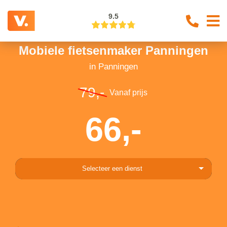
9.5
Mobiele fietsenmaker Panningen
in Panningen
79,-
Vanaf prijs
66,-
Selecteer een dienst