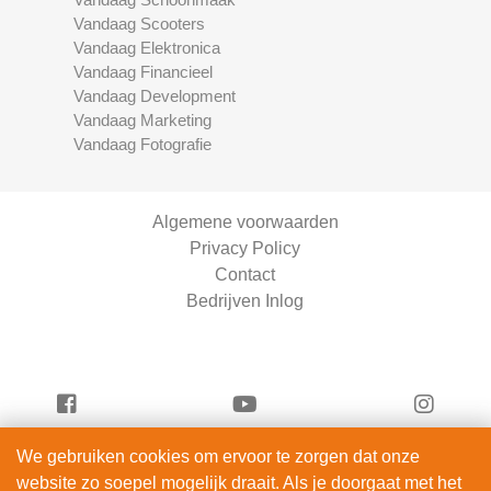
Vandaag Scooters
Vandaag Elektronica
Vandaag Financieel
Vandaag Development
Vandaag Marketing
Vandaag Fotografie
Algemene voorwaarden
Privacy Policy
Contact
Bedrijven Inlog
We gebruiken cookies om ervoor te zorgen dat onze
Vandaag Fietsen is onderdeel van
website zo soepel mogelijk draait. Als je doorgaat met het