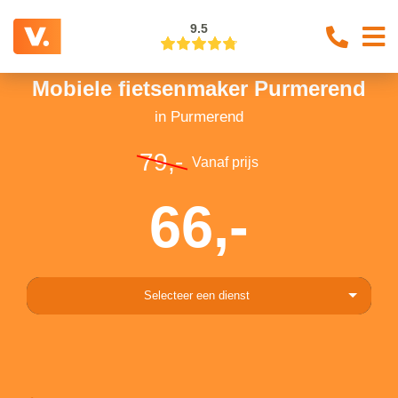
9.5
Mobiele fietsenmaker Purmerend
in Purmerend
79,-
Vanaf prijs
66,-
Selecteer een dienst