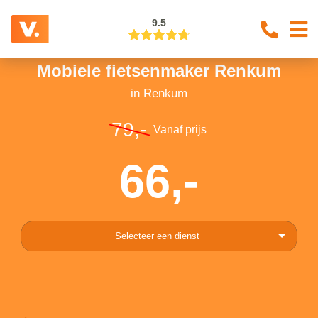
9.5
Mobiele fietsenmaker Renkum
in Renkum
79,-
Vanaf prijs
66,-
Selecteer een dienst