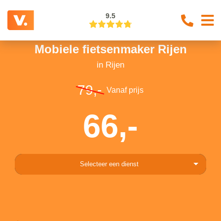
9.5
Mobiele fietsenmaker Rijen
in Rijen
79,-
Vanaf prijs
66,-
Selecteer een dienst