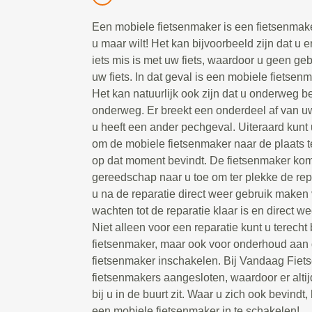
Een mobiele fietsenmaker is een fietsenmake
u maar wilt! Het kan bijvoorbeeld zijn dat u e
iets mis is met uw fiets, waardoor u geen g
uw fiets. In dat geval is een mobiele fietsen
Het kan natuurlijk ook zijn dat u onderweg be
onderweg. Er breekt een onderdeel af van uw 
u heeft een ander pechgeval. Uiteraard kunt 
om de mobiele fietsenmaker naar de plaats t
op dat moment bevindt. De fietsenmaker kom
gereedschap naar u toe om ter plekke de repa
u na de reparatie direct weer gebruik maken 
wachten tot de reparatie klaar is en direct we
Niet alleen voor een reparatie kunt u terecht
fietsenmaker, maar ook voor onderhoud aan d
fietsenmaker inschakelen. Bij Vandaag Fiet
fietsenmakers aangesloten, waardoor er alti
bij u in de buurt zit. Waar u zich ook bevindt, 
een mobiele fietsenmaker in te schakelen!