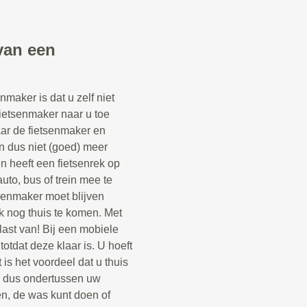
van een
maker is dat u zelf niet
fietsenmaker naar u toe
aar de fietsenmaker en
n dus niet (goed) meer
een heeft een fietsenrek op
uto, bus of trein mee te
senmaker moet blijven
k nog thuis te komen. Met
last van! Bij een mobiele
otdat deze klaar is. U hoeft
 is het voordeel dat u thuis
n dus ondertussen uw
n, de was kunt doen of