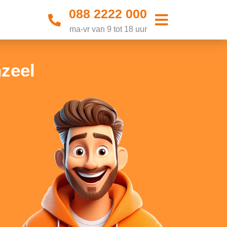
088 2222 000
ma-vr van 9 tot 18 uur
zeel