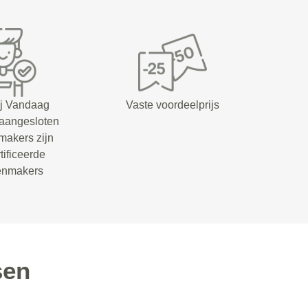
ij Vandaag
Vaste voordeelprijs
 aangesloten
makers zijn
tificeerde
senmakers
sen