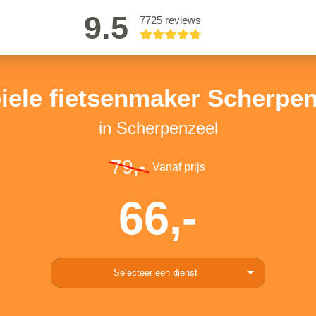
9.5
7725 reviews
iele fietsenmaker Scherpen
in Scherpenzeel
79,-
Vanaf prijs
66,-
Selecteer een dienst