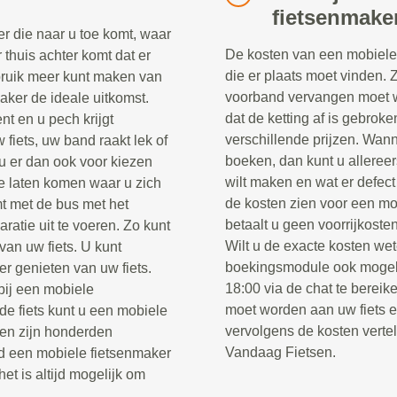
fietsenmake
r die naar u toe komt, waar
De kosten van een mobiele 
r thuis achter komt dat er
die er plaats moet vinden. 
ebruik meer kunt maken van
voorband vervangen moet w
maker de ideale uitkomst.
dat de ketting af is gebrok
nt en u pech krijgt
verschillende prijzen. Wann
fiets, uw band raakt lek of
boeken, dan kunt u alleree
u er dan ook voor kiezen
wilt maken en wat er defect
e laten komen waar u zich
de kosten zien voor een mo
t met de bus met het
betaalt u geen voorrijkosten
ratie uit te voeren. Zo kunt
Wilt u de exacte kosten wet
van uw fiets. U kunt
boekingsmodule ook mogel
er genieten van uw fiets.
18:00 via de chat te berei
 bij een mobiele
moet worden aan uw fiets 
e fiets kunt u een mobiele
vervolgens de kosten verte
sen zijn honderden
Vandaag Fietsen.
jd een mobiele fietsenmaker
het is altijd mogelijk om