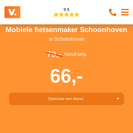
9.5
Mobiele fietsenmaker Schoonhoven
in Schoonhoven
79,-
Vanaf prijs
66,-
Selecteer een dienst