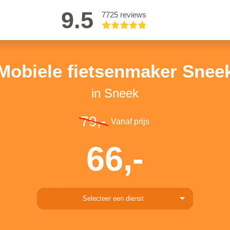
9.5
7725 reviews
Mobiele fietsenmaker Snee
in Sneek
79,-
Vanaf prijs
66,-
Selecteer een dienst