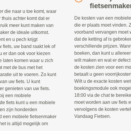
fietsenmake
r die naar u toe komt, waar
De kosten van een mobiele 
r thuis achter komt dat er
die er plaats moet vinden. 
ebruik meer kunt maken van
voorband vervangen moet w
maker de ideale uitkomst.
dat de ketting af is gebrok
nt en u pech krijgt
verschillende prijzen. Wann
fiets, uw band raakt lek of
boeken, dan kunt u alleree
u er dan ook voor kiezen
wilt maken en wat er defect
e laten komen waar u zich
de kosten zien voor een mo
t met de bus met het
betaalt u geen voorrijkosten
ratie uit te voeren. Zo kunt
Wilt u de exacte kosten wet
van uw fiets. U kunt
boekingsmodule ook mogel
er genieten van uw fiets.
18:00 via de chat te berei
 bij een mobiele
moet worden aan uw fiets 
e fiets kunt u een mobiele
vervolgens de kosten verte
sen zijn honderden
Vandaag Fietsen.
jd een mobiele fietsenmaker
het is altijd mogelijk om