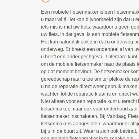
Een mobiele fietsenmaker is een fietsenmake
u maar wilt! Het kan bijvoorbeeld zijn dat u e
iets mis is met uw fiets, waardoor u geen g
uw fiets. In dat geval is een mobiele fietsen
Het kan natuurlijk ook zijn dat u onderweg be
onderweg. Er breekt een onderdeel af van uw 
u heeft een ander pechgeval. Uiteraard kunt 
om de mobiele fietsenmaker naar de plaats t
op dat moment bevindt. De fietsenmaker kom
gereedschap naar u toe om ter plekke de repa
u na de reparatie direct weer gebruik maken 
wachten tot de reparatie klaar is en direct we
Niet alleen voor een reparatie kunt u terecht
fietsenmaker, maar ook voor onderhoud aan d
fietsenmaker inschakelen. Bij Vandaag Fiet
fietsenmakers aangesloten, waardoor er alti
bij u in de buurt zit. Waar u zich ook bevindt, 
een mobiele fietsenmaker in te schakelen!