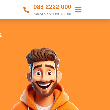
088 2222 000
ma-vr van 9 tot 18 uur
k