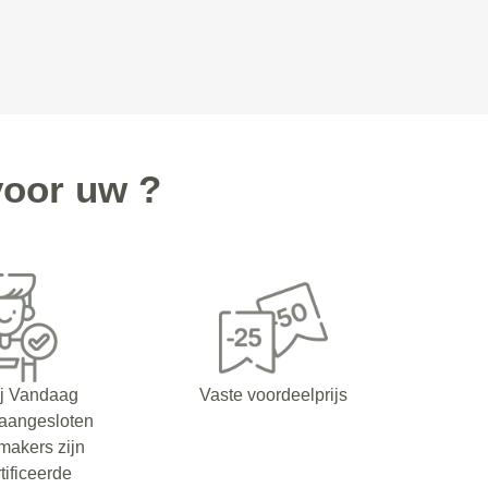
voor uw ?
ij Vandaag
Vaste voordeelprijs
 aangesloten
makers zijn
tificeerde