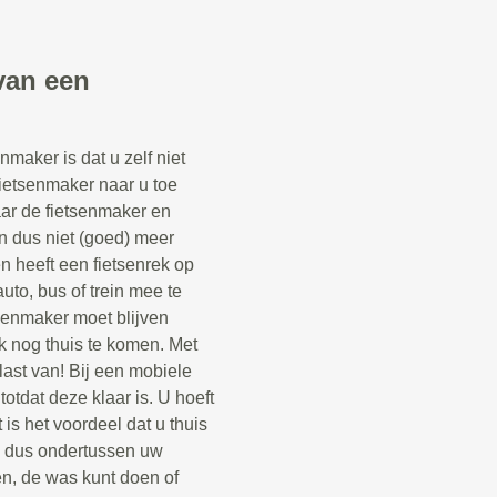
van een
maker is dat u zelf niet
fietsenmaker naar u toe
aar de fietsenmaker en
n dus niet (goed) meer
een heeft een fietsenrek op
uto, bus of trein mee te
senmaker moet blijven
k nog thuis te komen. Met
last van! Bij een mobiele
otdat deze klaar is. U hoeft
 is het voordeel dat u thuis
n dus ondertussen uw
n, de was kunt doen of