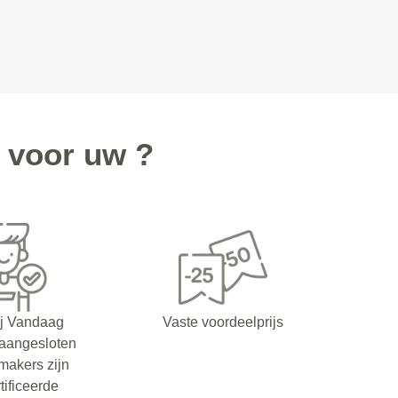
 voor uw ?
ij Vandaag
Vaste voordeelprijs
 aangesloten
makers zijn
tificeerde