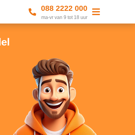
088 2222 000
ma-vr van 9 tot 18 uur
el