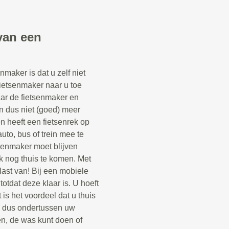
van een
maker is dat u zelf niet
fietsenmaker naar u toe
aar de fietsenmaker en
n dus niet (goed) meer
een heeft een fietsenrek op
uto, bus of trein mee te
senmaker moet blijven
k nog thuis te komen. Met
last van! Bij een mobiele
otdat deze klaar is. U hoeft
 is het voordeel dat u thuis
n dus ondertussen uw
n, de was kunt doen of