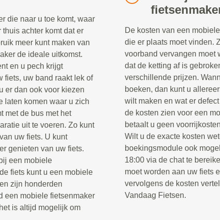
fietsenmake
r die naar u toe komt, waar
De kosten van een mobiele 
r thuis achter komt dat er
die er plaats moet vinden. 
ebruik meer kunt maken van
voorband vervangen moet w
maker de ideale uitkomst.
dat de ketting af is gebrok
nt en u pech krijgt
verschillende prijzen. Wann
fiets, uw band raakt lek of
boeken, dan kunt u alleree
u er dan ook voor kiezen
wilt maken en wat er defect
e laten komen waar u zich
de kosten zien voor een mo
t met de bus met het
betaalt u geen voorrijkosten
ratie uit te voeren. Zo kunt
Wilt u de exacte kosten wet
van uw fiets. U kunt
boekingsmodule ook mogel
er genieten van uw fiets.
18:00 via de chat te berei
 bij een mobiele
moet worden aan uw fiets 
e fiets kunt u een mobiele
vervolgens de kosten verte
sen zijn honderden
Vandaag Fietsen.
jd een mobiele fietsenmaker
het is altijd mogelijk om