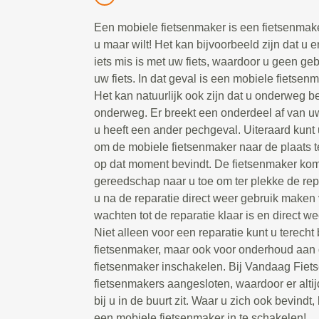
Een mobiele fietsenmaker is een fietsenmake
u maar wilt! Het kan bijvoorbeeld zijn dat u e
iets mis is met uw fiets, waardoor u geen g
uw fiets. In dat geval is een mobiele fietsen
Het kan natuurlijk ook zijn dat u onderweg be
onderweg. Er breekt een onderdeel af van uw 
u heeft een ander pechgeval. Uiteraard kunt 
om de mobiele fietsenmaker naar de plaats t
op dat moment bevindt. De fietsenmaker kom
gereedschap naar u toe om ter plekke de repa
u na de reparatie direct weer gebruik maken 
wachten tot de reparatie klaar is en direct we
Niet alleen voor een reparatie kunt u terecht
fietsenmaker, maar ook voor onderhoud aan d
fietsenmaker inschakelen. Bij Vandaag Fiet
fietsenmakers aangesloten, waardoor er alti
bij u in de buurt zit. Waar u zich ook bevindt, 
een mobiele fietsenmaker in te schakelen!