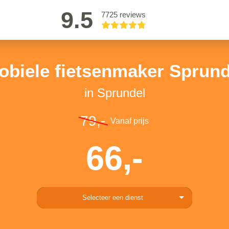
9.5
7725 reviews
obiele fietsenmaker Sprund
in Sprundel
79,-
Vanaf prijs
66,-
Selecteer een dienst