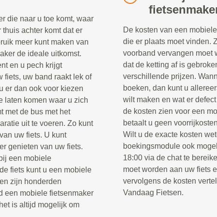
fietsenmake
r die naar u toe komt, waar
De kosten van een mobiele 
r thuis achter komt dat er
die er plaats moet vinden. 
ebruik meer kunt maken van
voorband vervangen moet w
maker de ideale uitkomst.
dat de ketting af is gebrok
nt en u pech krijgt
verschillende prijzen. Wann
fiets, uw band raakt lek of
boeken, dan kunt u alleree
u er dan ook voor kiezen
wilt maken en wat er defect
e laten komen waar u zich
de kosten zien voor een mo
t met de bus met het
betaalt u geen voorrijkosten
ratie uit te voeren. Zo kunt
Wilt u de exacte kosten wet
van uw fiets. U kunt
boekingsmodule ook mogel
er genieten van uw fiets.
18:00 via de chat te berei
 bij een mobiele
moet worden aan uw fiets 
e fiets kunt u een mobiele
vervolgens de kosten verte
sen zijn honderden
Vandaag Fietsen.
jd een mobiele fietsenmaker
het is altijd mogelijk om