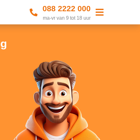
088 2222 000
ma-vr van 9 tot 18 uur
rg