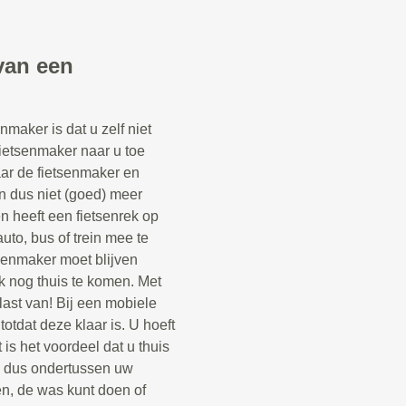
van een
maker is dat u zelf niet
fietsenmaker naar u toe
aar de fietsenmaker en
n dus niet (goed) meer
een heeft een fietsenrek op
uto, bus of trein mee te
senmaker moet blijven
k nog thuis te komen. Met
last van! Bij een mobiele
otdat deze klaar is. U hoeft
 is het voordeel dat u thuis
n dus ondertussen uw
n, de was kunt doen of