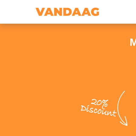
M
20%
Discount