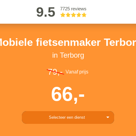
9.5
7725 reviews
obiele fietsenmaker Terbo
in Terborg
79,-
Vanaf prijs
66,-
Selecteer een dienst