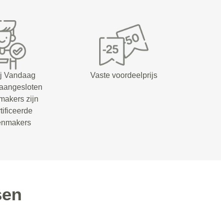
ij Vandaag
Vaste voordeelprijs
 aangesloten
makers zijn
tificeerde
senmakers
sen