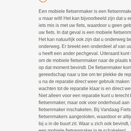
Een mobiele fietsenmaker is een fietsenmake
u maar wilt! Het kan bijvoorbeeld zijn dat u e
iets mis is met uw fiets, waardoor u geen g
uw fiets. In dat geval is een mobiele fietsen
Het kan natuurlijk ook zijn dat u onderweg be
onderweg. Er breekt een onderdeel af van uw 
u heeft een ander pechgeval. Uiteraard kunt 
om de mobiele fietsenmaker naar de plaats t
op dat moment bevindt. De fietsenmaker kom
gereedschap naar u toe om ter plekke de repa
u na de reparatie direct weer gebruik maken 
wachten tot de reparatie klaar is en direct we
Niet alleen voor een reparatie kunt u terecht
fietsenmaker, maar ook voor onderhoud aan d
fietsenmaker inschakelen. Bij Vandaag Fiet
fietsenmakers aangesloten, waardoor er alti
bij u in de buurt zit. Waar u zich ook bevindt, 
een mobiele fietsenmaker in te schakelen!