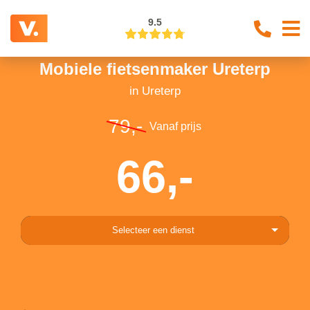
9.5
Mobiele fietsenmaker Ureterp
in Ureterp
79,-
Vanaf prijs
66,-
Selecteer een dienst