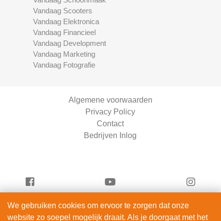
Vandaag Scooters
Vandaag Elektronica
Vandaag Financieel
Vandaag Development
Vandaag Marketing
Vandaag Fotografie
Algemene voorwaarden
Privacy Policy
Contact
Bedrijven Inlog
We gebruiken cookies om ervoor te zorgen dat onze
Vandaag Fietsen is onderdeel van
website zo soepel mogelijk draait. Als je doorgaat met het