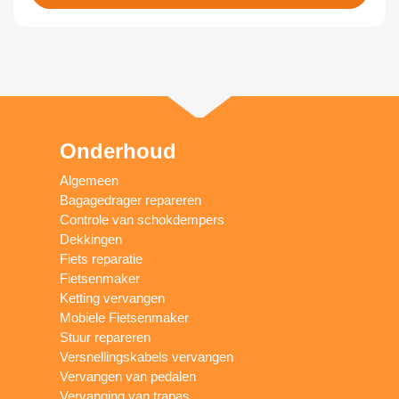
Onderhoud
Algemeen
Bagagedrager repareren
Controle van schokdempers
Dekkingen
Fiets reparatie
Fietsenmaker
Ketting vervangen
Mobiele Fietsenmaker
Stuur repareren
Versnellingskabels vervangen
Vervangen van pedalen
Vervanging van trapas