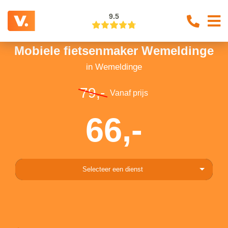
9.5
Mobiele fietsenmaker Wemeldinge
in Wemeldinge
79,-
Vanaf prijs
66,-
Selecteer een dienst