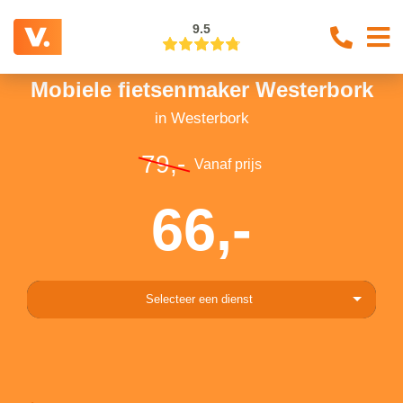
9.5
Mobiele fietsenmaker Westerbork
in Westerbork
79,-
Vanaf prijs
66,-
Selecteer een dienst