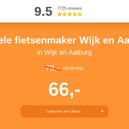
9.5
7725 reviews
le fietsenmaker Wijk en A
in Wijk en Aalburg
79,-
Vanaf prijs
66,-
Selecteer een dienst