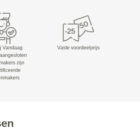
ij Vandaag
Vaste voordeelprijs
 aangesloten
makers zijn
tificeerde
senmakers
sen