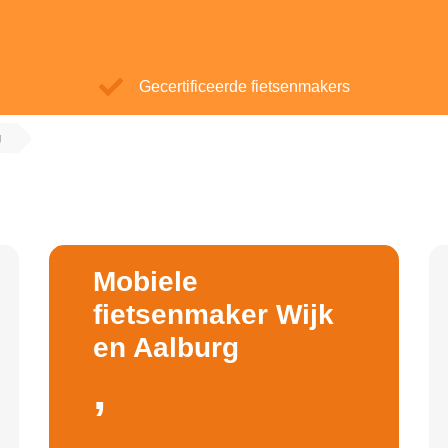
Gecertificeerde fietsenmakers
g
Mobiele
fietsenmaker Wijk
en Aalburg
,