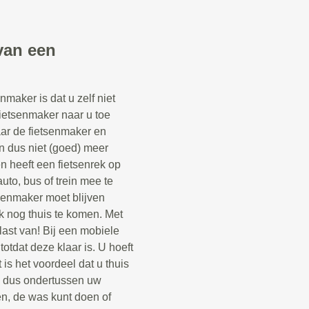
van een
maker is dat u zelf niet
fietsenmaker naar u toe
aar de fietsenmaker en
n dus niet (goed) meer
een heeft een fietsenrek op
uto, bus of trein mee te
senmaker moet blijven
k nog thuis te komen. Met
last van! Bij een mobiele
otdat deze klaar is. U hoeft
 is het voordeel dat u thuis
n dus ondertussen uw
n, de was kunt doen of