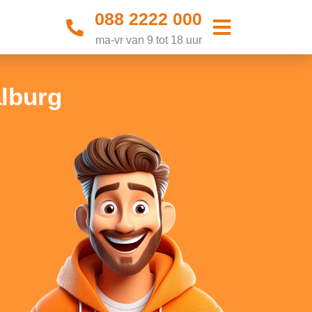
088 2222 000
ma-vr van 9 tot 18 uur
alburg