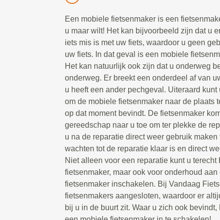
Een mobiele fietsenmaker is een fietsenmake
u maar wilt! Het kan bijvoorbeeld zijn dat u e
iets mis is met uw fiets, waardoor u geen g
uw fiets. In dat geval is een mobiele fietsen
Het kan natuurlijk ook zijn dat u onderweg be
onderweg. Er breekt een onderdeel af van uw 
u heeft een ander pechgeval. Uiteraard kunt 
om de mobiele fietsenmaker naar de plaats t
op dat moment bevindt. De fietsenmaker kom
gereedschap naar u toe om ter plekke de repa
u na de reparatie direct weer gebruik maken 
wachten tot de reparatie klaar is en direct we
Niet alleen voor een reparatie kunt u terecht
fietsenmaker, maar ook voor onderhoud aan d
fietsenmaker inschakelen. Bij Vandaag Fiet
fietsenmakers aangesloten, waardoor er alti
bij u in de buurt zit. Waar u zich ook bevindt, 
een mobiele fietsenmaker in te schakelen!