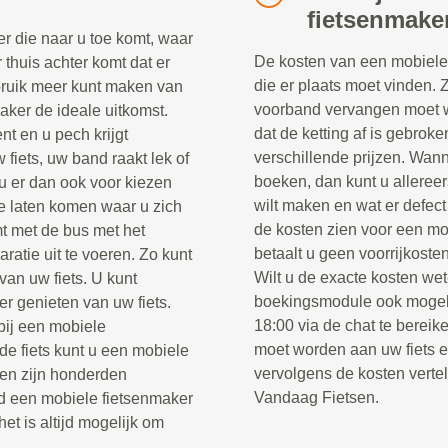
fietsenmake
r die naar u toe komt, waar
De kosten van een mobiele 
r thuis achter komt dat er
die er plaats moet vinden. 
ebruik meer kunt maken van
voorband vervangen moet w
maker de ideale uitkomst.
dat de ketting af is gebrok
nt en u pech krijgt
verschillende prijzen. Wann
fiets, uw band raakt lek of
boeken, dan kunt u alleree
u er dan ook voor kiezen
wilt maken en wat er defect
e laten komen waar u zich
de kosten zien voor een mo
t met de bus met het
betaalt u geen voorrijkosten
ratie uit te voeren. Zo kunt
Wilt u de exacte kosten wet
van uw fiets. U kunt
boekingsmodule ook mogel
er genieten van uw fiets.
18:00 via de chat te berei
 bij een mobiele
moet worden aan uw fiets 
e fiets kunt u een mobiele
vervolgens de kosten verte
sen zijn honderden
Vandaag Fietsen.
jd een mobiele fietsenmaker
het is altijd mogelijk om