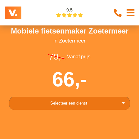
9.5
Mobiele fietsenmaker Zoetermeer
in Zoetermeer
79,-
Vanaf prijs
66,-
Selecteer een dienst